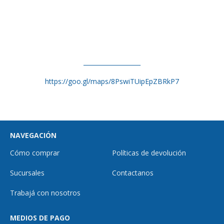
___________________
https://goo.gl/maps/8PswiTUipEpZBRkP7
NAVEGACIÓN
Cómo comprar
Políticas de devolución
Sucursales
Contactanos
Trabajá con nosotros
MEDIOS DE PAGO