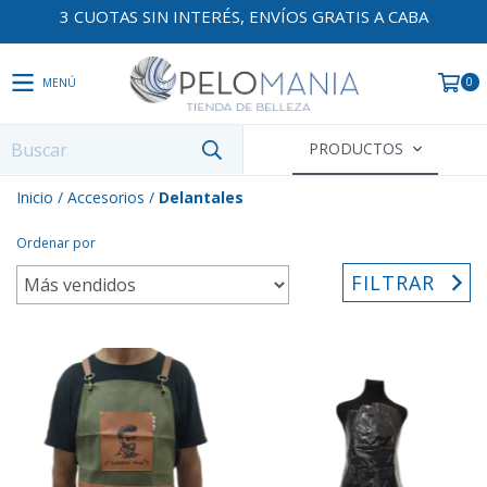
3 CUOTAS SIN INTERÉS, ENVÍOS GRATIS A CABA
0
MENÚ
PRODUCTOS
Inicio
/
Accesorios
/
Delantales
Ordenar por
FILTRAR