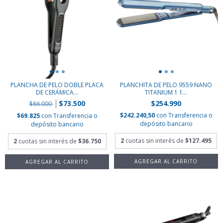
PLANCHA DE PELO DOBLE PLACA
PLANCHITA DE PELO 9559 NANO
DE CERÁMICA...
TITANIUM 1 1...
$73.500
$254.990
$86.000
$242.240,50
con
Transferencia o
$69.825
con
Transferencia o
depósito bancario
depósito bancario
2
cuotas sin interés de
$127.495
2
cuotas sin interés de
$36.750