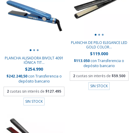
PLANCHA DE PELO ELEGANCE LED
GOLD COLOR...
$119.000
PLANCHA ALISADORA BIVOLT 4091
$113.050
con
Transferencia o
IÓNICA TIT...
depósito bancario
$254.990
2
cuotas sin interés de
$59.500
$242.240,50
con
Transferencia o
depósito bancario
SIN STOCK
2
cuotas sin interés de
$127.495
SIN STOCK