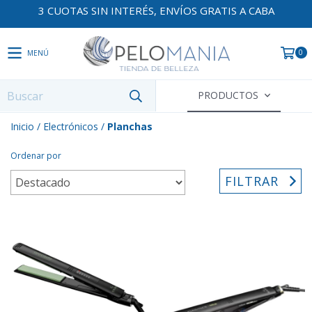
3 CUOTAS SIN INTERÉS, ENVÍOS GRATIS A CABA
0
MENÚ
PRODUCTOS
Inicio
/
Electrónicos
/
Planchas
Ordenar por
FILTRAR