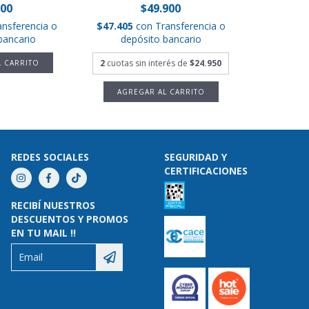
000
$49.900
ansferencia o
$47.405
con
Transferencia o
bancario
depósito bancario
2
cuotas sin interés de
$24.950
REDES SOCIALES
SEGURIDAD Y
CERTIFICACIONES
RECIBÍ NUESTROS
DESCUENTOS Y PROMOS
EN TU MAIL !!