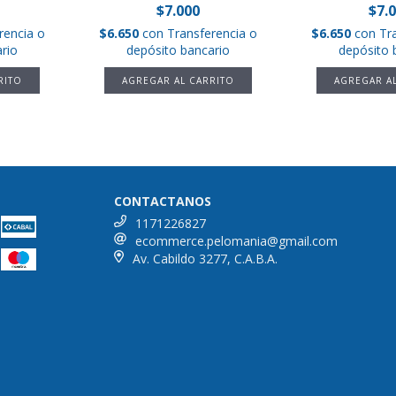
$7.000
$7.
rencia o
$6.650
con
Transferencia o
$6.650
con
Tr
rio
depósito bancario
depósito 
CONTACTANOS
1171226827
ecommerce.pelomania@gmail.com
Av. Cabildo 3277, C.A.B.A.