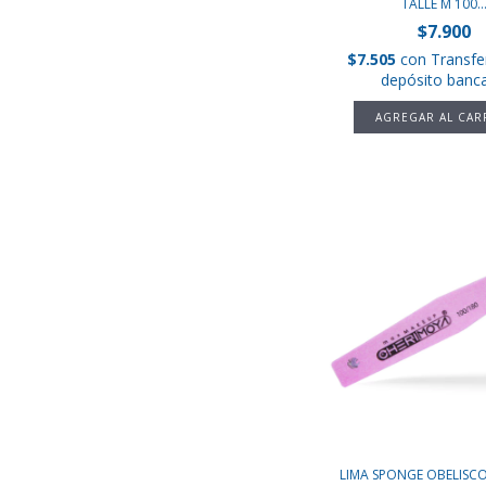
TALLE M 100..
$7.900
$7.505
con
Transfe
depósito banca
LIMA SPONGE OBELISCO