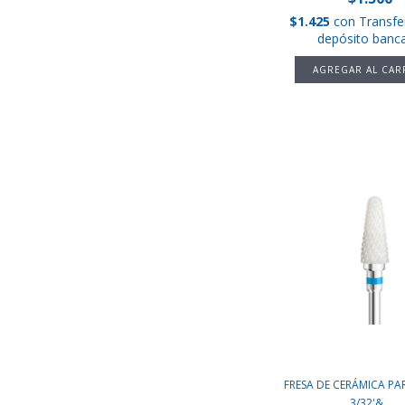
$1.425
con
Transfe
depósito banca
FRESA DE CERÁMICA P
3/32'&...