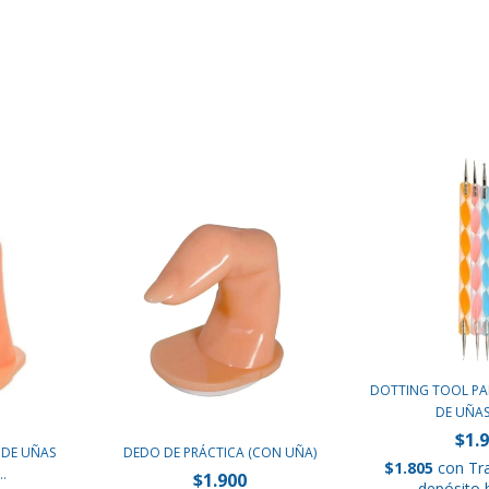
DOTTING TOOL P
DE UÑAS 
$1.
 DE UÑAS
DEDO DE PRÁCTICA (CON UÑA)
$1.805
con
Tr
..
$1.900
depósito 