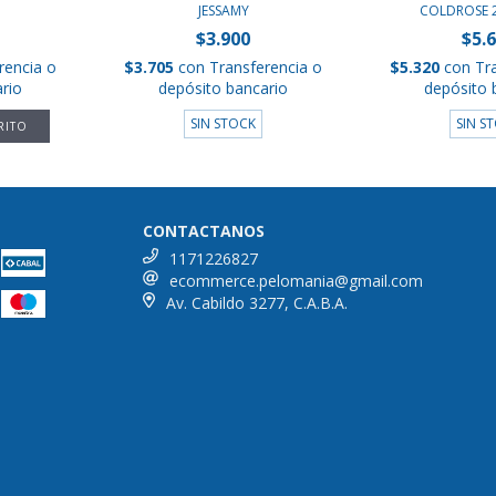
JESSAMY
COLDROSE 2
$3.900
$5.
rencia o
$3.705
con
Transferencia o
$5.320
con
Tr
rio
depósito bancario
depósito 
SIN STOCK
SIN S
CONTACTANOS
1171226827
ecommerce.pelomania@gmail.com
Av. Cabildo 3277, C.A.B.A.