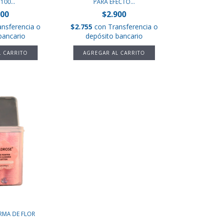
100...
PARA EFECTO...
900
$2.900
ansferencia o
$2.755
con
Transferencia o
bancario
depósito bancario
RMA DE FLOR