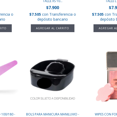
.
TALLE XS 10...
TALLE L 
$7.900
$7.
rencia o
$7.505
con
Transferencia o
$7.505
con
Tr
rio
depósito bancario
depósito 
 100/180 -
BOLS PARA MANICURA MANILUVIO -
WIPES CON FO