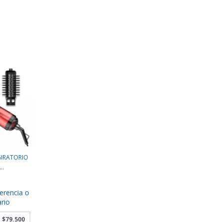
GIRATORIO
..
erencia o
rio
e
$79.500