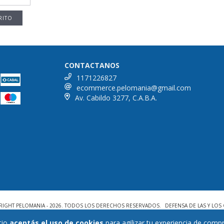
CONTACTANOS
1171226827
ecommerce.pelomania@gmail.com
Av. Cabildo 3277, C.A.B.A.
RIGHT PELOMANIA - 2026. TODOS LOS DERECHOS RESERVADOS.
DEFENSA DE LAS Y LO
tio
aceptás el uso de cookies
para agilizar tu experiencia de compr