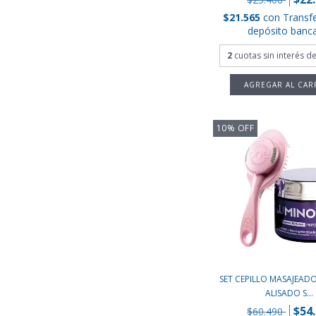
$21.565
con
Transf
depósito banca
2
cuotas sin interés d
10
%
OFF
SET CEPILLO MASAJEAD
ALISADO S...
$54
$60.490