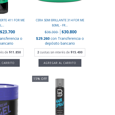
UERTE 411 FOR ME
CERA SEMI BRILLANTE 314 FOR ME
...
80ML - FR...
$23.700
$30.800
$36.300
ansferencia o
$29.260
con
Transferencia o
bancario
depósito bancario
erés de
$11.850
2
cuotas sin interés de
$15.400
15
%
OFF