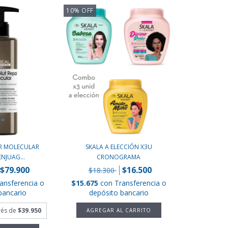
10
%
OFF
IR MOLECULAR
SKALA A ELECCIÓN X3U
NJUAG...
CRONOGRAMA
$79.900
$16.500
$18.300
ansferencia o
$15.675
con
Transferencia o
bancario
depósito bancario
erés de
$39.950