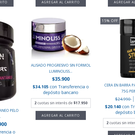
15
%
OFF
ALISADO PROGRESIVO SIN FORMOL
LUMINOLISS...
$35.900
CERA EN BARRA P
$34.105
con
Transferencia o
75G PEI
depósito bancario
$24.990
2
cuotas sin interés de
$17.950
$20.140
con
Tr
ANEO PELO
depósito 
.
2
cuotas sin int
900
rencia o