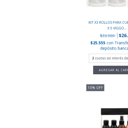
KIT X3 ROLLOS PARA C
X 5 VIGGO...
$26
$33.900
$25.555
con
Transf
depósito banca
2
cuotas sin interés d
10
%
OFF