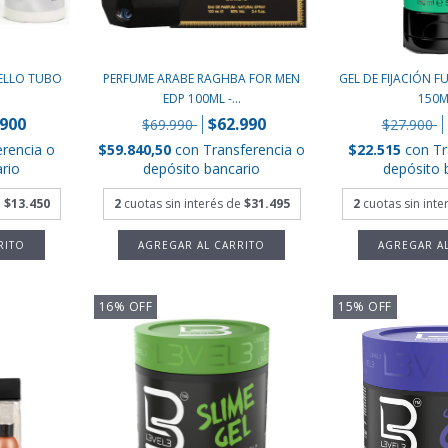
UELLO TUBO
PERFUME ARABE RAGHBA FOR MEN
GEL DE FIJACIÓN F
EDP 100ML -...
150ML
.900
$62.990
$69.990
$27.900
erencia o
$59.840,50
con
Transferencia o
$22.515
con
Tr
rio
depósito bancario
depósito 
e
$13.450
2
cuotas sin interés de
$31.495
2
cuotas sin int
16
%
OFF
15
%
OFF