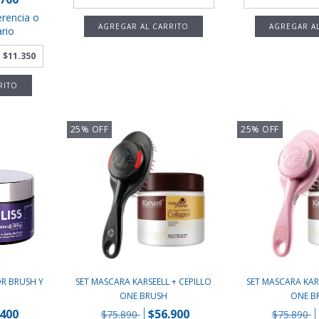
erencia o
rio
e
$11.350
25
%
OFF
25
%
OFF
OR BRUSH Y
SET MASCARA KARSEELL + CEPILLO
SET MASCARA KARS
ONE BRUSH
ONE B
.400
$56.900
$75.890
$75.890