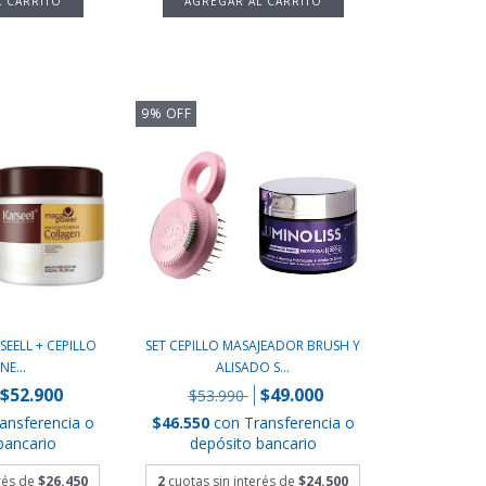
9
%
OFF
EELL + CEPILLO
SET CEPILLO MASAJEADOR BRUSH Y
NE...
ALISADO S...
$52.900
$49.000
$53.990
ansferencia o
$46.550
con
Transferencia o
bancario
depósito bancario
erés de
$26.450
2
cuotas sin interés de
$24.500