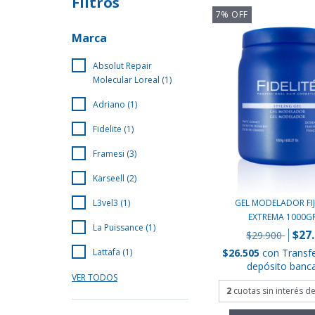
Filtros
7
%
OFF
Marca
Absolut Repair
Molecular Loreal (1)
Adriano (1)
Fidelite (1)
Framesi (3)
Karseell (2)
GEL MODELADOR FI
L3vel3 (1)
EXTREMA 1000GR 
La Puissance (1)
$27
$29.900
$26.505
con
Transf
Lattafa (1)
depósito banca
VER TODOS
2
cuotas sin interés d