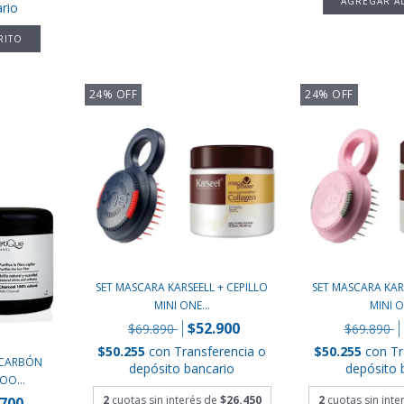
rio
24
%
OFF
24
%
OFF
SET MASCARA KARSEELL + CEPILLO
SET MASCARA KARS
MINI ONE...
MINI O
$52.900
$69.890
$69.890
$50.255
con
Transferencia o
$50.255
con
Tr
 CARBÓN
depósito bancario
depósito 
O...
2
cuotas sin interés de
$26.450
2
cuotas sin int
.700