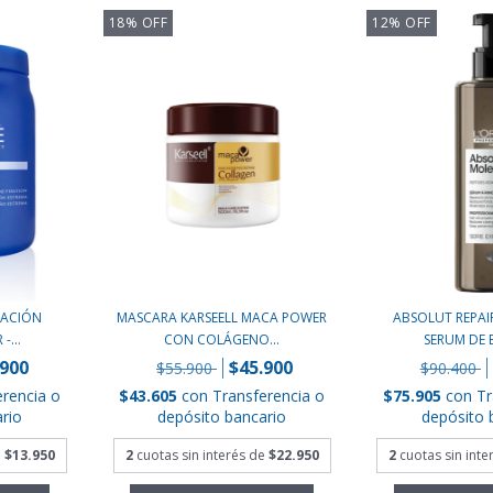
18
%
OFF
12
%
OFF
JACIÓN
MASCARA KARSEELL MACA POWER
ABSOLUT REPA
-...
CON COLÁGENO...
SERUM DE E
.900
$45.900
$55.900
$90.400
erencia o
$43.605
con
Transferencia o
$75.905
con
Tr
rio
depósito bancario
depósito 
e
$13.950
2
cuotas sin interés de
$22.950
2
cuotas sin int