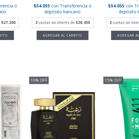
erencia o
$54.055
con
Transferencia o
$54.055
con
Tr
rio
depósito bancario
depósito 
e
$27.200
2
cuotas sin interés de
$28.450
2
cuotas sin int
10
%
OFF
15
%
OFF