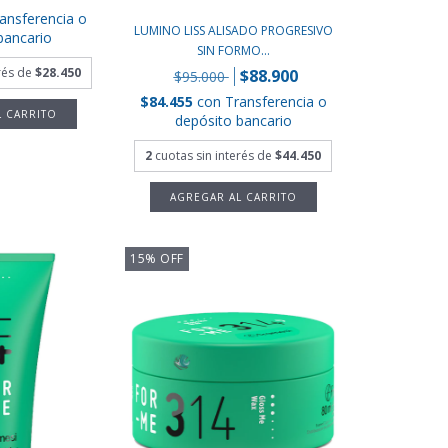
ansferencia o
LUMINO LISS ALISADO PROGRESIVO
bancario
SIN FORMO...
erés de
$28.450
$88.900
$95.000
$84.455
con
Transferencia o
depósito bancario
2
cuotas sin interés de
$44.450
15
%
OFF