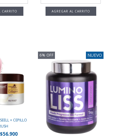
NUEVO
6
%
OFF
EELL + CEPILLO
RUSH
$56.900