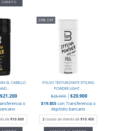
20
%
OFF
ARA EL CABELLO
POLVO TEXTURIZANTE STYLING
NAD...
POWDER LIGHT...
$21.200
$20.900
$26.000
ansferencia o
$19.855
con
Transferencia o
bancario
depósito bancario
erés de
$10.600
2
cuotas sin interés de
$10.450