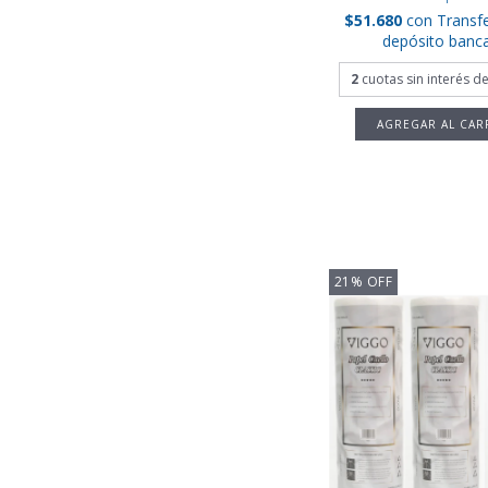
$51.680
con
Transf
depósito banca
2
cuotas sin interés d
21
%
OFF