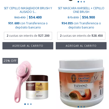
SET CEPILLO MASAJEADOR BRUSH Y
SET MASCARA KARSEELL + CEPILLO
ALISADO S...
ONE BRUSH
$54.400
$56.900
$60.490
$75.890
$51.680
con
Transferencia o
$54.055
con
Transferencia o
depósito bancario
depósito bancario
2
cuotas sin interés de
$27.200
2
cuotas sin interés de
$28.450
25
%
OFF