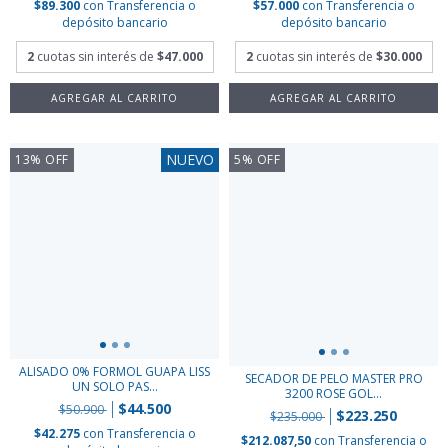
$89.300
con
Transferencia o
$57.000
con
Transferencia o
depósito bancario
depósito bancario
2
cuotas sin interés de
$47.000
2
cuotas sin interés de
$30.000
NUEVO
13
%
OFF
5
%
OFF
ALISADO 0% FORMOL GUAPA LISS
SECADOR DE PELO MASTER PRO
UN SOLO PAS...
3200 ROSE GOL...
$44.500
$50.900
$223.250
$235.000
$42.275
con
Transferencia o
$212.087,50
con
Transferencia o