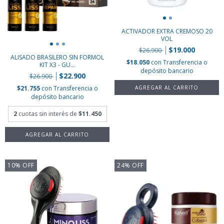
ACTIVADOR EXTRA CREMOSO 20
VOL
$19.000
$26.900
ALISADO BRASILERO SIN FORMOL
$18.050
con
Transferencia o
KIT X3 - GU...
depósito bancario
$22.900
$26.900
$21.755
con
Transferencia o
depósito bancario
2
cuotas sin interés de
$11.450
10
%
OFF
24
%
OFF