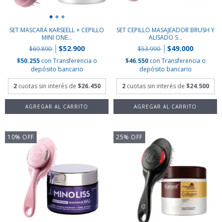
SET MASCARA KARSEELL + CEPILLO
SET CEPILLO MASAJEADOR BRUSH Y
MINI ONE...
ALISADO S...
$52.900
$49.000
$69.890
$53.990
$50.255
con
Transferencia o
$46.550
con
Transferencia o
depósito bancario
depósito bancario
2
cuotas sin interés de
$26.450
2
cuotas sin interés de
$24.500
10
%
OFF
25
%
OFF