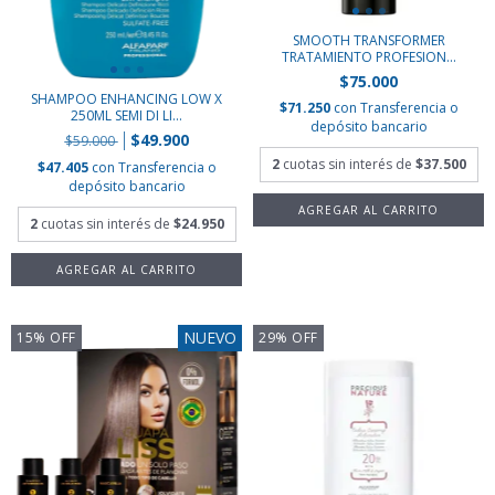
SMOOTH TRANSFORMER
TRATAMIENTO PROFESION...
$75.000
SHAMPOO ENHANCING LOW X
$71.250
con
Transferencia o
250ML SEMI DI LI...
depósito bancario
$49.900
$59.000
2
cuotas sin interés de
$37.500
$47.405
con
Transferencia o
depósito bancario
2
cuotas sin interés de
$24.950
NUEVO
15
%
OFF
29
%
OFF