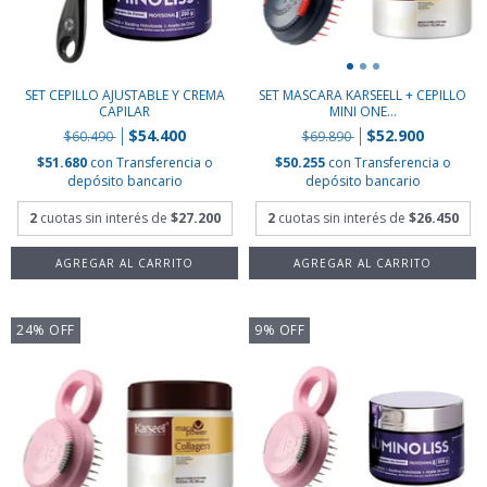
SET CEPILLO AJUSTABLE Y CREMA
SET MASCARA KARSEELL + CEPILLO
CAPILAR
MINI ONE...
$54.400
$52.900
$60.490
$69.890
$51.680
con
Transferencia o
$50.255
con
Transferencia o
depósito bancario
depósito bancario
2
cuotas sin interés de
$27.200
2
cuotas sin interés de
$26.450
24
%
OFF
9
%
OFF