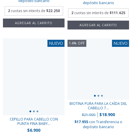
depósito bancario
depósito bancario
2
cuotas sin interés de
$22.250
2
cuotas sin interés de
$111.625
NUEVO
NUEVO
14
%
OFF
BIOTINA PURA PARA LA CAÍDA DEL
CABELLO 7...
$18.900
$21.900
CEPILLO PARA CABELLO CON
$17.955
con
Transferencia o
PUNTA FINA BABY...
depósito bancario
$6.900