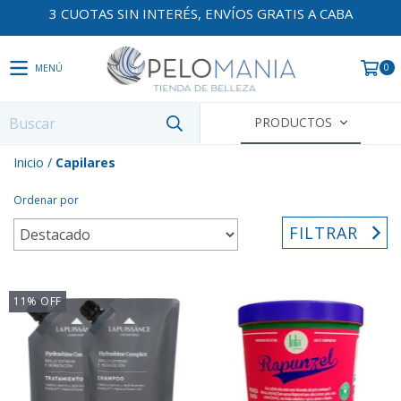
3 CUOTAS SIN INTERÉS, ENVÍOS GRATIS A CABA
0
MENÚ
PRODUCTOS
Inicio
/
Capilares
Ordenar por
FILTRAR
11
%
OFF